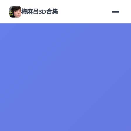
梅麻吕3D合集