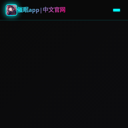
催眠app|中文官网