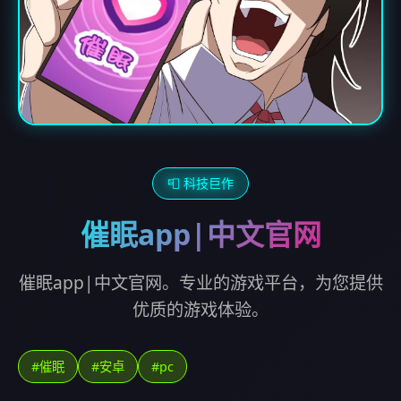
📮 科技巨作
催眠app|中文官网
催眠app|中文官网。专业的游戏平台，为您提供
优质的游戏体验。
#催眠
#安卓
#pc