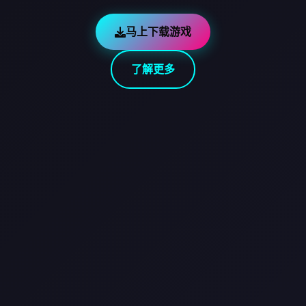
马上下载游戏
了解更多