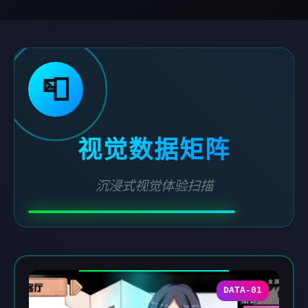
📮
视觉数据矩阵
沉浸式视觉体验扫描
DATA-01