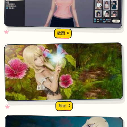
✧
♡
★
♥
截图 4
截图 5
♡
★
✧
♥