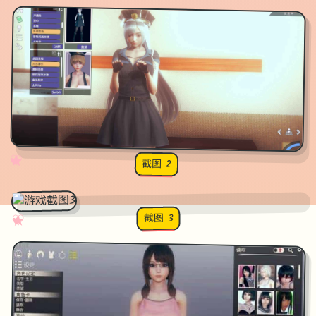
✧
♡
★
♥
截图 2
截图 3
♡
★
✧
♥