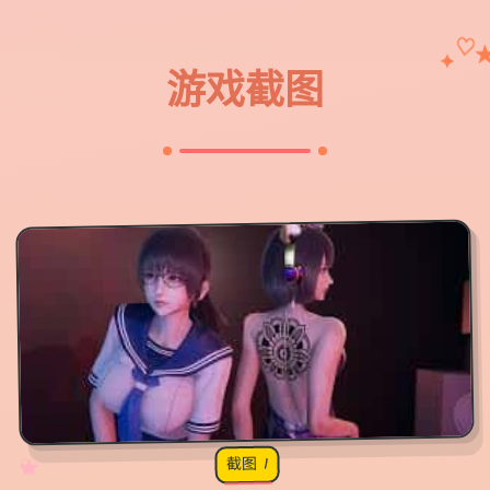
♡
✦
游戏截图
截图 1
♡
★
✧
♥