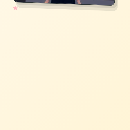
✧
♡
★
♥