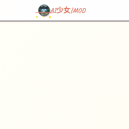
~~~
★
♡
✦
✧
♥
~
→
↗
AI少女|MOD
✦ ✧ ★