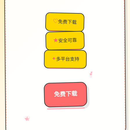
♡
免费下载
★
安全可靠
✦
多平台支持
♥
→
★
免费下载
♡
★
→
✧
✦
♥