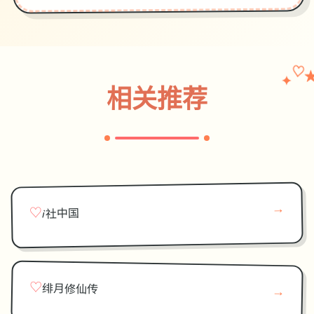
♡
✦
相关推荐
→
♡
i社中国
♡
绯月修仙传
→