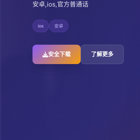
安卓,ios,官方普通话
ios
安卓
安全下载
了解更多