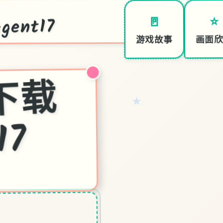
ent17
⭐
🚪
画面
游戏故事
特
7
中
文
下
载
官
★
17