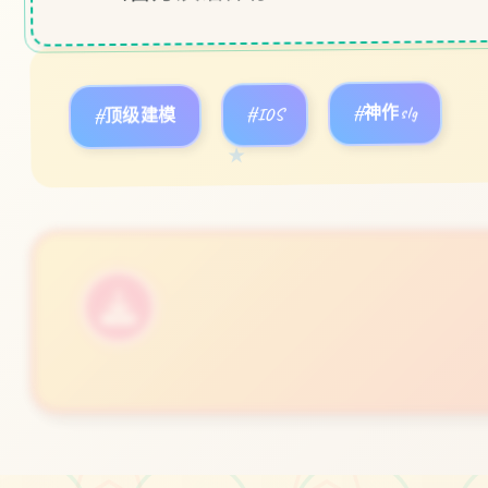
#顶级建模
#IOS
#神作slg
★
立即体验
免费完整版游戏