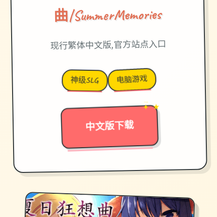
曲|SummerMemories
现行繁体中文版,官方站点入口
电脑游戏
神级SLG
✦ ★
→
中文版下载