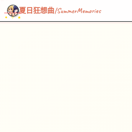
~~~
★
♡
✦
✧
♥
~
→
↗
夏日狂想曲|SummerMemories
✦ ✧ ★