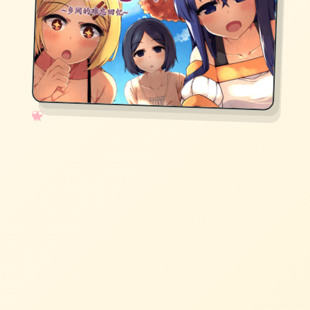
✧
♡
★
♥