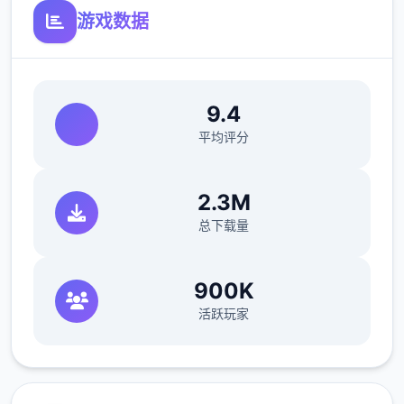
目前设置有邮件选项和社交软件选项
游戏数据
在乐趣前期，感知者可以在电脑处通过邮件或
者社交软件上侧面的了解乐趣中的人和事
9.4
未来的改版会有越来越丰富的事件
平均评分
冰箱功能
绘制了冰箱内部的场景CG
2.3M
总下载量
冰箱功能是料理剧情的辅助功能，目前剧情还
未推进到
900K
错误修复
活跃玩家