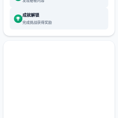
发现秘密内容
成就解锁
重新绘制了校服的领口区域，领口开的更大
完成挑战获得奖励
了。
重新绘制了半纱的领口区域，领口开的更大
了。
中文版下载 夜幕之花|Night
调整了鞋子的摆放位置，所以目前可以看到足
Bloom
部了调整背景光影，目前整体可见度更好了。
完整版游戏，免费体验
主线推进传奇脉络与上改版结尾处进行了些修
改，建议直接开启新乐趣并选择“第不一些个
2.3M+
天”的选项。
总下载量