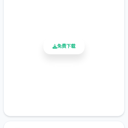
4.9/5
不穿内衣时，服装显示进行了微妙的变化。
用户评分
900K+
增加了1张苏醒时的CG。
活跃用户
衣柜功能
免费下载
绘制了衣柜内部，梦璃所有的衣服都会收纳在
衣柜中。
安全下载
夜幕之花的感知者可以在衣柜处试穿或者更换
衣服穿上不同的衣服，会增减不同数量的魅力
高速安装
值以及名誉值。
完全免费
电脑功能
客服支持
绘制了1张电脑桌面（CG资料是梦璃在海边刚
被男主表白时，准备壹起看落日的场景。）