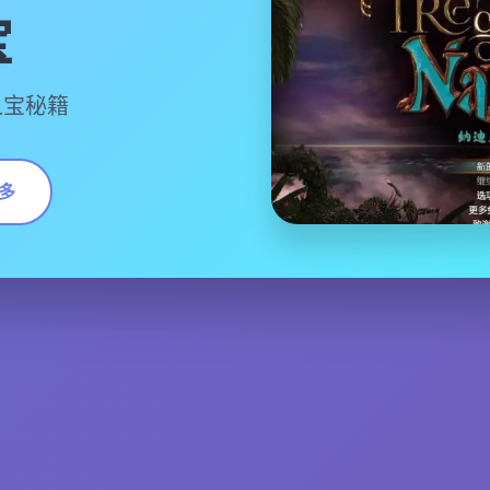
宝
之宝秘籍
多