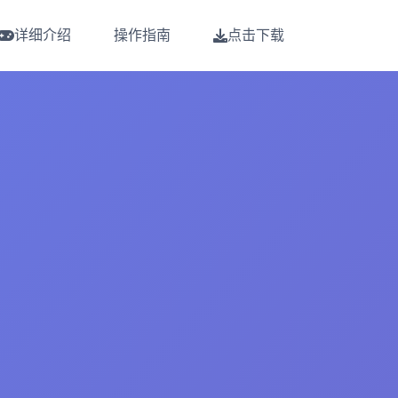
详细介绍
操作指南
点击下载