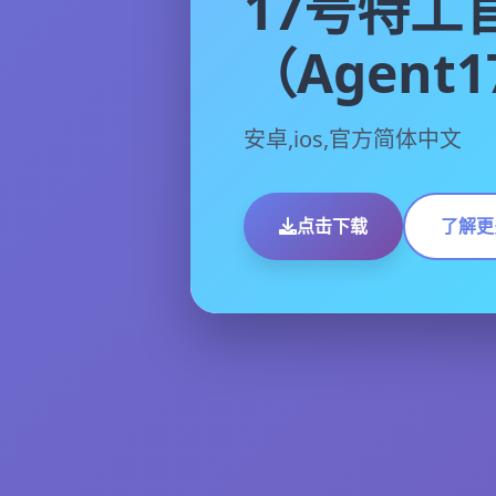
17号特工
（Agent
安卓,ios,官方简体中文
点击下载
了解更