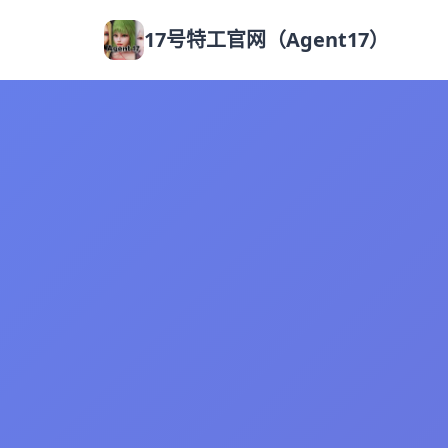
17号特工官网（Agent17）