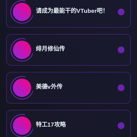
请成为最能干的VTuber吧！
绯月修仙传
美德v外传
特工17攻略