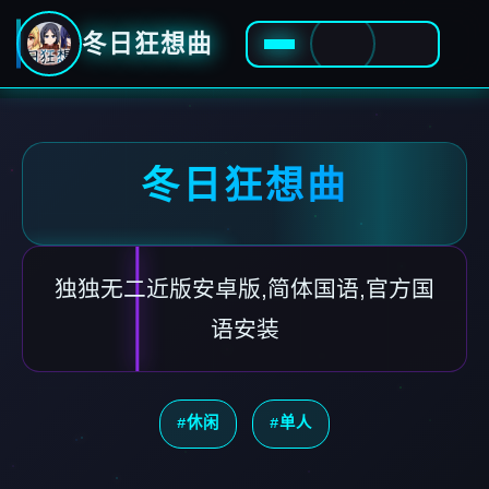
冬日狂想曲
冬日狂想曲
独独无二近版安卓版,简体国语,官方国
语安装
#休闲
#单人