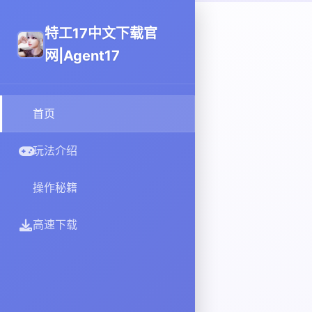
特工17中文下载官
网|Agent17
首页
玩法介绍
操作秘籍
高速下载