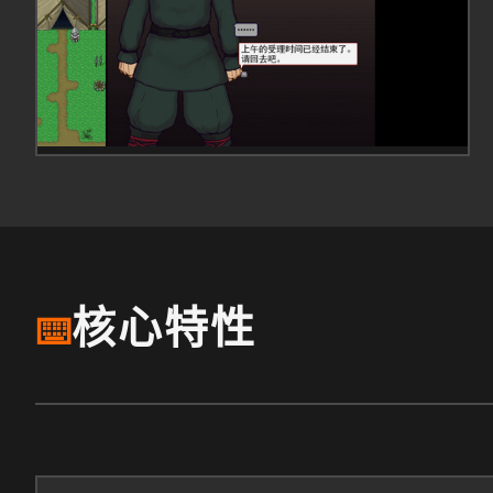
核心特性
⌨️