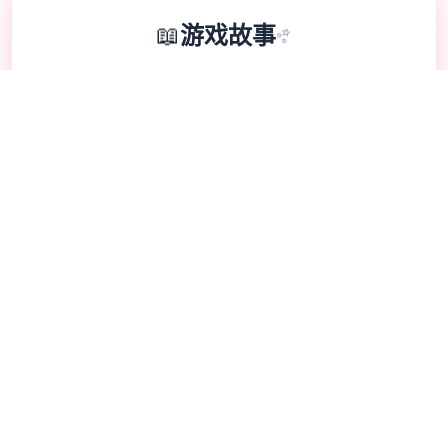
📖
游戏故事
✨
兵长提尔在大统壹战争中出色的表现为他赢得
了“长枪使提尔”的美称，他的功勋和威名在军
队中无人不知晓，无人不称赞。所有人（包括
他自己）都以为他会在战争结束后壹路升官，
在军队中担任要职，但他顶后却被莫名其妙地
调度到了刚刚成立的国家保险局。国家保险局
的局长奥莉维亚·里德尔解释说这是因为宇宙
在变化，只懂得舞刀弄枪的武夫终将被时代淘
汰，他们的位子也会被踏实勤恳的文职人员所
取代。出于服从命令的军人天性，提尔接受了
这壹任命，成为了新帝国的壹名入境检查官，
但他很快就探索，这份工作并不像他想象得那