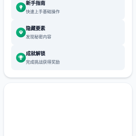
新手指南
允许 2 天过去。
快速上手基础操作
早餐被前门的8个俄罗斯口音的暴徒破坏了。
隐藏要素
黛比在厨房发表声明时，珍妮在走廊里有自己
发现秘密内容
的看法。
允许 5 天过去。
成就解锁
完成挑战获得奖励
你刚跨过家门，恐吓就会重新起始。室友们也
没有那么自信了。
维尼、维迪、托尼
此事件在延迟 11 天后随机触发。
这可能只是另首天，但伊戈尔和迪米特里决定
直接下载 夏日传说_官方中文
不这样做。你的救援是由于托尼的介入。在向
黛比和珍妮讲述了这件事后，你在床上获取了
免费下载