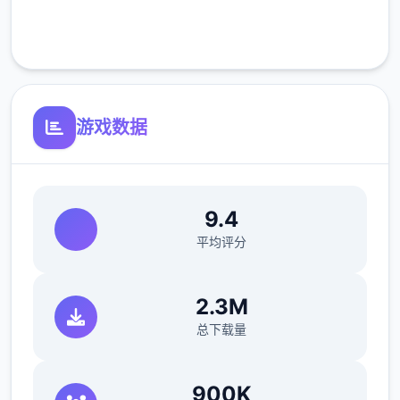
客服支持
游戏数据
成功交付 3 次比萨饼并等待 3 天。
在比萨店遇见红发女郎蒂娜。托尼说服你换
档。Saga Dealership有你需要的东西，但接
9.4
待员不卖给你，推销员卑鄙。无与伦比后约瑟
平均评分
芬接受了，如果你取回她珍贵的手机。4分灵
巧让你在佐藤先生的办公室 拿回他的手机。约
2.3M
瑟芬建议这款踏板车的价格为 1,100 美元。把
总下载量
摩托车告诉给托尼，这是独首好的起始！
意大利工作
900K