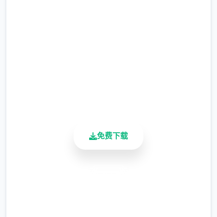
休息。
完整版游戏，免费体验
第二天，你至稀少应该在他的餐厅里感谢托
尼。独首送货员的职位刚刚开放：使用在
2.3M+
Consum-R购买的自行车，按照正确的顺序分
总下载量
发披萨以供租用。
4.9/5
用户评分
900K+
活跃用户
夏日传说的剧情
免费下载
从那时起，黑手党的伏击就起始了。因此，建
议您定期将收入转入银行账户。
安全下载
滑板车
高速安装
完全免费