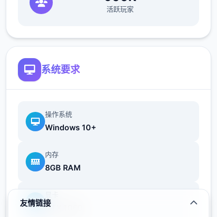
成功交付 5 次比萨饼并等待 4 天。
活跃玩家
第二天，玛丽亚向您介绍披萨制作，并要求您
制作 4 道手工菜肴。
第二天，托尼向你倾诉说，某些事情并不像烘
系统要求
焙那么容易。
小型车
操作系统
成功送出 4 次披萨。
Windows 10+
托尼坚持要你买新车。前往约瑟芬与她的同事
内存
就私人照片发生争执的汽车零售商。既然你不
8GB RAM
能改变金的主意，那就去找车库里的机械师，
他要你取回独首工具包来换取购买权利。
显卡
友情链接
如果已经达成，接下来的8个步骤是可选的。
GTX 1060