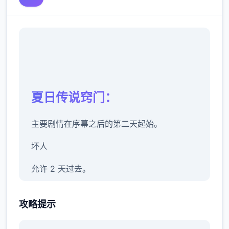
夏日传说窍门：
主要剧情在序幕之后的第二天起始。
坏人
允许 2 天过去。
警官哈罗德在厨房安慰房东，你也认识了他的
攻略提示
搭档由美。对你父亲的死和他所欠的债务的怀
疑越来越大。