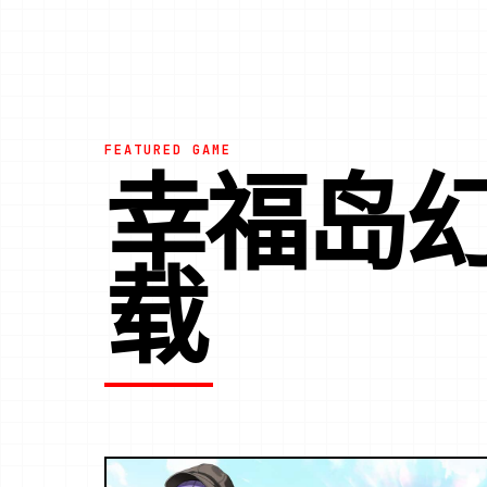
FEATURED GAME
幸福岛幻
载