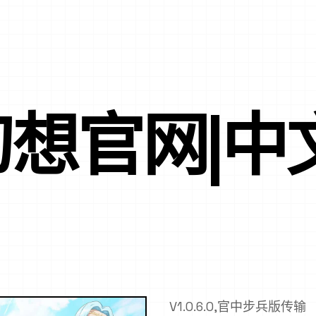
想官网|中
V1.0.6.0,官中步兵版传输