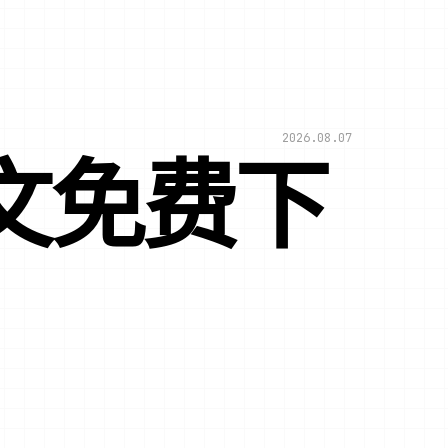
2026.08.07
文免费下