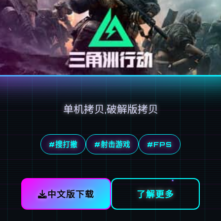
单机拷贝,破解版拷贝
#搜打撤
#射击游戏
#FPS
中文版下载
了解更多