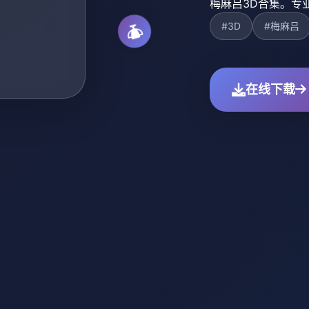
梅麻吕3D合集。专
#3D
#梅麻吕
在线下载