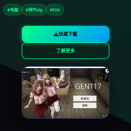
#电脑
#神作slg
#IOS
快速下载
了解更多