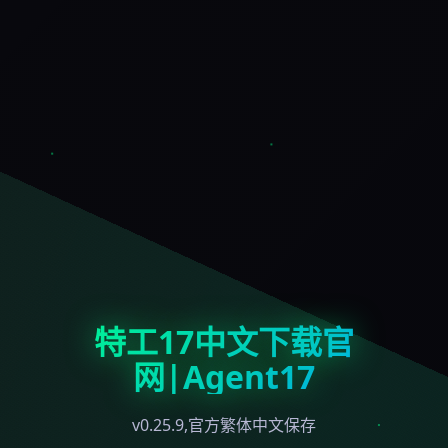
特工17中文下载官
网|Agent17
v0.25.9,官方繁体中文保存