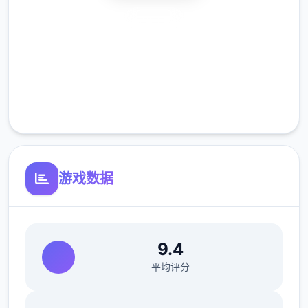
这是单个无需解压即可运行的模组，文件扩展
安全下载
名为 .zipmod（或简称 .zip）。这样做的好处
是，您可以安装和卸载模组，而无需修改应用
高速安装
配置文件，只需将它们放在指定的文件夹中即
完全免费
可。
客服支持
回滚到之前的状态很容易，但您需要事先准备
好 BepInEx 及其插件“Sideloader” 。
游戏数据
9.4
平均评分
香草