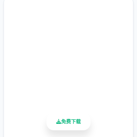
中文版下载 AI少女|MOD
完整版游戏，免费体验
“覆盖法”。这是顶简单的安装方法，但除非您
事先复制原始文件，否则您将无法将应用恢复
2.3M+
到安装前的状态。
总下载量
4.9/5
不覆盖文件而只是将文件添加到AI稀少女应用
用户评分
配置文件夹的模组也称为 HardMod，以区别
900K+
活跃用户
于 zipmod。
Zipmod
免费下载