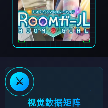
⚔️
视觉数据矩阵