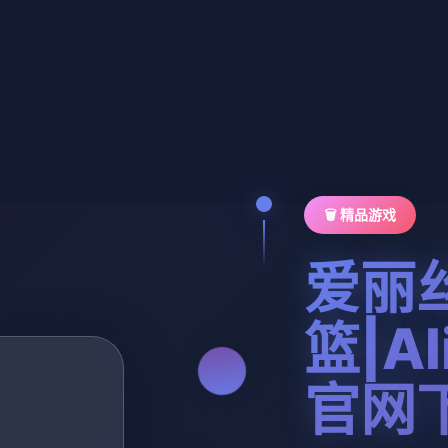
🗑️ 精品游戏
爱丽
篮|Ali
官网