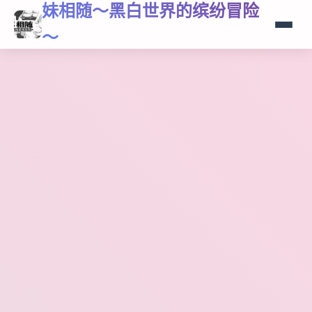
妹相随～黑白世界的缤纷冒险
～